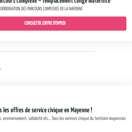
parcours complexe – remplacement congé maternité
A COORDINATION DES PARCOURS COMPLEXES DE LA MAYENNE
CONSULTER L'OFFRE D'EMPLOI
T
s les offres de service civique en Mayenne !
n, environnement, solidarité etc... Tous les services civique du territoire mayennais