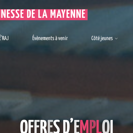
UNESSE DE LA MAYENNE
É’RAJ
Évènements à venir
Côté jeunes
O
F
F
R
E
S
D
’
E
M
P
L
O
I