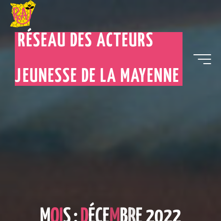
RÉSEAU DES ACTEURS
JEUNESSE DE LA MAYENNE
M
O
I
S
:
D
É
C
E
M
B
R
E
2
0
2
2