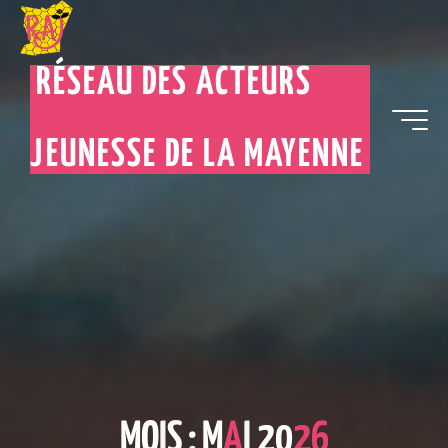
RÉSEAU DES ACTEURS
JEUNESSE DE LA MAYENNE
M
O
I
S
:
M
A
I
2
0
2
6