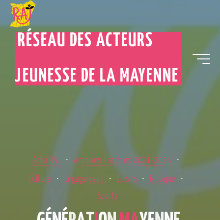
RÉSEAU DES ACTEURS
JEUNESSE DE LA MAYENNE
Actu RAJ
Archives - articles 2021-2024
Culture
Engagement
Loisirs
Musique
Sports