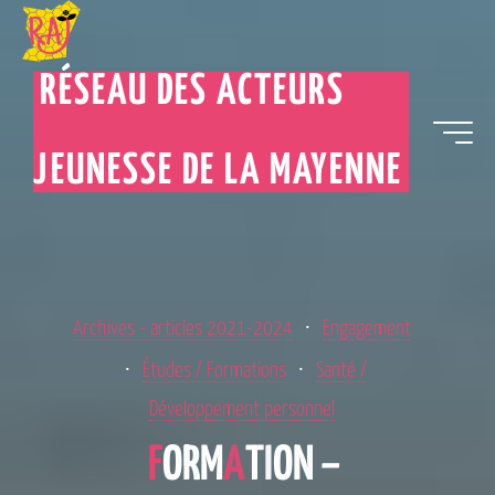
RÉSEAU DES ACTEURS
JEUNESSE DE LA MAYENNE
Archives - articles 2021-2024
Engagement
Études / Formations
Santé /
Développement personnel
O
F
O
R
M
A
T
T
I
O
N
–