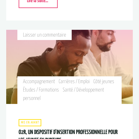
Lire la suite...
Laisser un commentaire
Accompagnement
Carrières / Emploi
Côté jeunes
Études / Formations
Santé / Développement
personnel
MIS EN AVANT
O2R, UN DISPOSITIF D’INSERTION PROFESSIONNELLE POUR