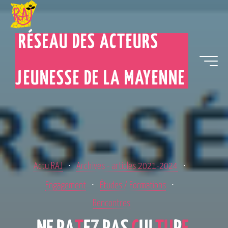
RÉSEAU DES ACTEURS
JEUNESSE DE LA MAYENNE
Actu RAJ
Archives - articles 2021-2024
Engagement
Études / Formations
Rencontres