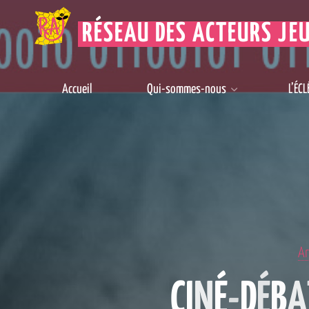
RÉSEAU DES ACTEURS JE
Accueil
Qui-sommes-nous
L’ÉCL
Ar
C
I
N
É
-
D
É
B
A