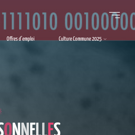
Offres d’emploi
Culture Commune 2025
s
S
O
N
N
E
L
L
E
S