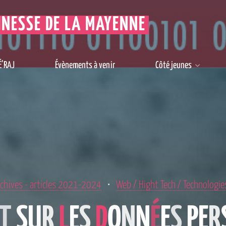
UNESSE DE LA MAYENNE
É’RAJ
Évènements à venir
Côté jeunes
chives - articles 2021-2024
Web / Hight Tech / Technologie
T
S
U
R
L
E
S
D
O
N
N
É
E
S
P
E
R