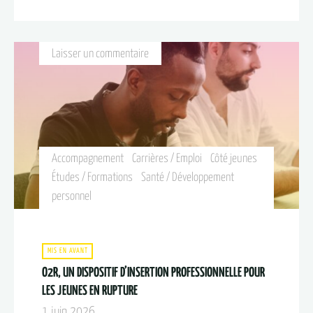
Laisser un commentaire
Accompagnement
Carrières / Emploi
Côté jeunes
Études / Formations
Santé / Développement
personnel
MIS EN AVANT
O2R, UN DISPOSITIF D’INSERTION PROFESSIONNELLE POUR
LES JEUNES EN RUPTURE​
1 juin 2026