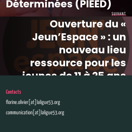
Déterminées (PIEED)
SUIVANT
Ouverture du «
Jeun’Espace » : un
nouveau lieu
ressource pour les
jeunes de 11 à 25 ans
Contacts
florine.olivier[at]laligue53.org
communication[at]laligue53.org