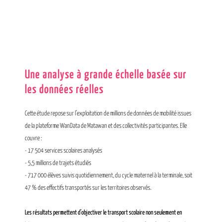
Une analyse à grande échelle basée sur
les données réelles
Cette étude repose sur l’exploitation de millions de données de mobilité issues
de la plateforme WanData de Matawan et des collectivités participantes. Elle
couvre :
- 17 504 services scolaires analysés
- 5,5 millions de trajets étudiés
- 717 000 élèves suivis quotidiennement, du cycle maternel à la terminale, soit
47 % des effectifs transportés sur les territoires observés.
Les résultats permettent d’objectiver le transport scolaire non seulement en