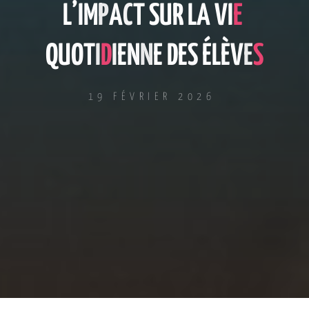
L
’
I
M
P
A
C
T
S
U
R
L
L
A
V
I
E
Q
U
O
T
I
D
I
E
N
N
E
D
E
E
S
S
É
L
È
V
E
S
19 FÉVRIER 2026