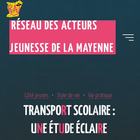
RÉSEAU DES ACTEURS
JEUNESSE DE LA MAYENNE
Côté jeunes
Style de vie
Vie pratique
T
R
A
N
S
P
P
O
R
T
S
S
C
O
L
A
I
R
E
:
U
N
E
É
T
U
D
E
É
É
C
L
L
A
I
R
E