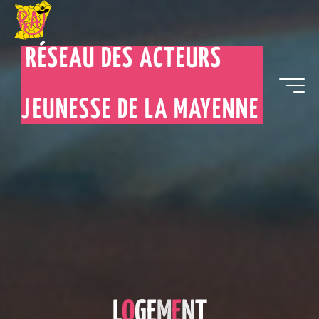
RÉSEAU DES ACTEURS
JEUNESSE DE LA MAYENNE
L
O
G
E
M
E
N
T