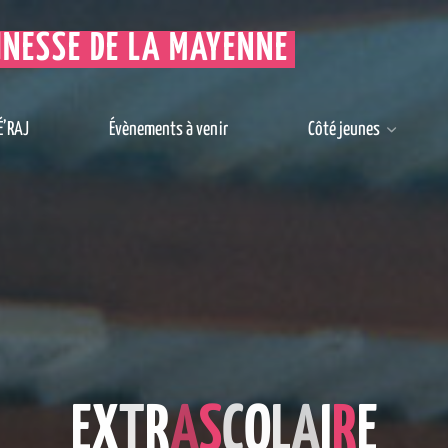
UNESSE DE LA MAYENNE
É’RAJ
Évènements à venir
Côté jeunes
E
X
T
R
A
S
C
O
L
A
I
R
E