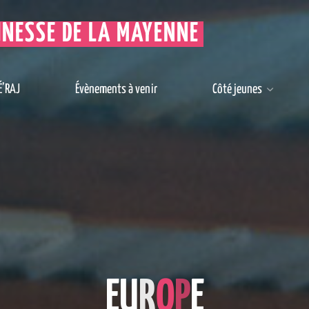
UNESSE DE LA MAYENNE
É’RAJ
Évènements à venir
Côté jeunes
E
U
R
O
P
E