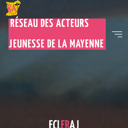
RÉSEAU DES ACTEURS
JEUNESSE DE LA MAYENNE
E
C
L
E
R
A
J