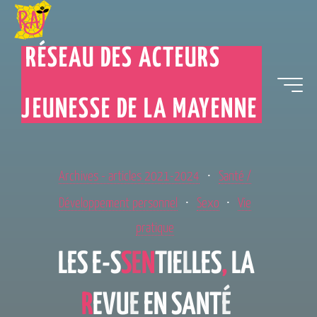
RÉSEAU DES ACTEURS
JEUNESSE DE LA MAYENNE
Archives - articles 2021-2024
Santé /
Développement personnel
Sexo
Vie
pratique
L
E
S
E
-
S
S
E
N
T
I
E
L
L
L
E
S
,
L
A
R
E
V
U
E
E
N
S
A
N
T
É