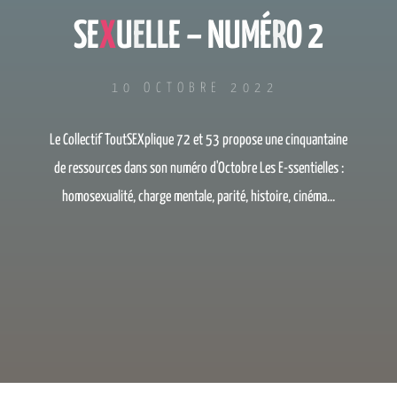
S
S
E
X
U
E
E
L
L
E
–
N
N
U
M
M
É
R
R
O
2
10 OCTOBRE 2022
Le Collectif ToutSEXplique 72 et 53 propose une cinquantaine
de ressources dans son numéro d'Octobre Les E-ssentielles :
homosexualité, charge mentale, parité, histoire, cinéma...