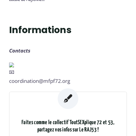
Informations
Contacts
coordination@mfpf72.org
Profitez-en !
Faites comme le collectif ToutSEXplique 72 et 53,
N'hésitez plus et partagez votre actu sur le RAJ53 en
partagez vos infos sur Le RAJ53 !
nous contactant :