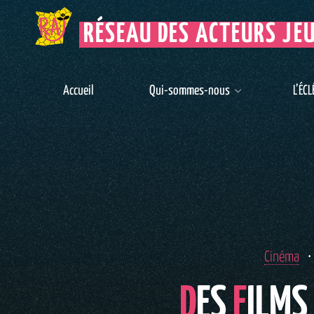
RÉSEAU DES ACTEURS JE
Accueil
Qui-sommes-nous
L’ÉCL
Cinéma
D
E
S
F
I
L
M
S