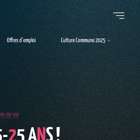
Offres d’emploi
Culture Commune 2025
le de vie
5
-
2
5
A
N
S
!