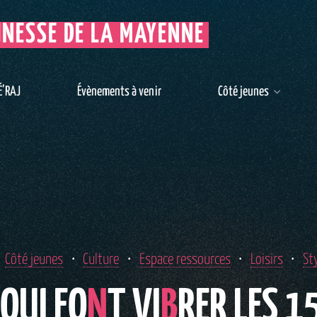
UNESSE DE LA MAYENNE
É’RAJ
Évènements à venir
Côté jeunes
Côté jeunes
Culture
Espace ressources
Loisirs
Sty
Q
U
I
F
O
N
T
V
I
B
R
E
R
L
E
S
1