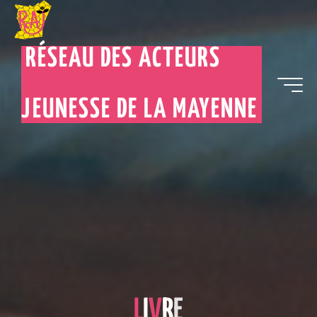
RÉSEAU DES ACTEURS
JEUNESSE DE LA MAYENNE
L
I
V
R
E