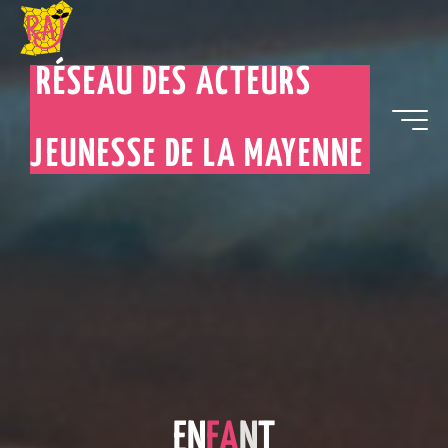
RÉSEAU DES ACTEURS
JEUNESSE DE LA MAYENNE
E
N
F
A
N
T