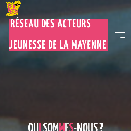
RÉSEAU DES ACTEURS
JEUNESSE DE LA MAYENNE
Q
U
I
S
O
M
M
E
S
-
N
O
U
S
?