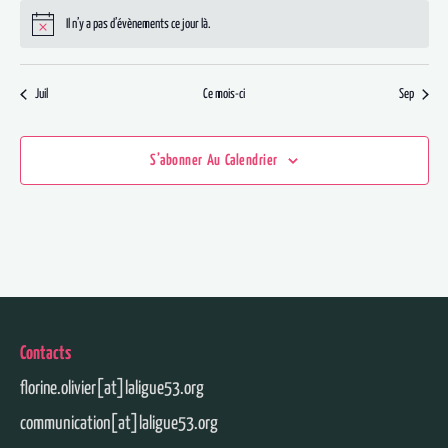
Il n’y a pas d’évènements ce jour là.
Notice
Juil
Ce mois-ci
Sep
S’abonner Au Calendrier
Contacts
florine.olivier[at]laligue53.org
communication[at]laligue53.org