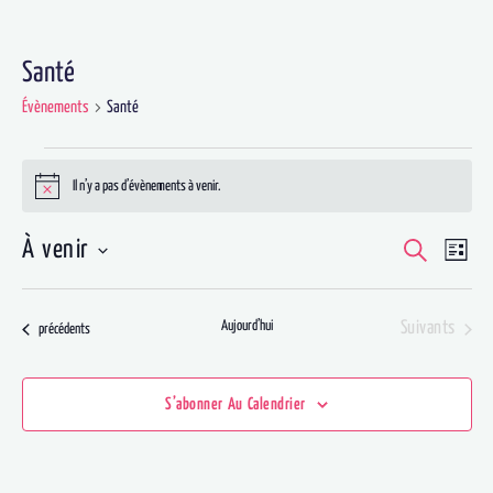
Santé
Évènements
Santé
Il n’y a pas d’évènements à venir.
Notice
Recherche
À venir
Recherc
N
Liste
et
Sélectionnez
d
navigati
une
Évènements
Aujourd’hui
Suivants
Évènements
précédents
de
date.
v
S’abonner Au Calendrier
vues
Évènem
É