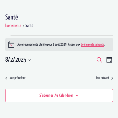
Santé
Évènements
Santé
Aucun évènements planifié pour 2 août 2025. Passer aux
évènements suivants
.
Notice
Recherche
8/2/2025
Recherc
N
Jour
et
Sélectionnez
d
navigati
une
Jour précédent
Jour suivant
de
date.
v
S’abonner Au Calendrier
vues
Évènem
É