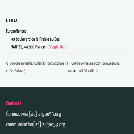
LIEU
EuropaNantes
90 boulevard de la Prairie au Duc
NANTES
,
44200
France
+ Google Map
Colloque annuel des Collectifs Tout SEXplique 53
Culture commune 2024 : Le numérique,
et 72 : Saison 3
comme outil éducatif
Contacts
florine.olivier[at]laligue53.org
communication[at]laligue53.org