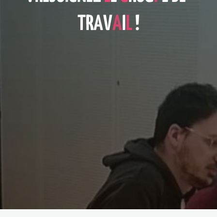
T
R
A
V
A
I
L
!