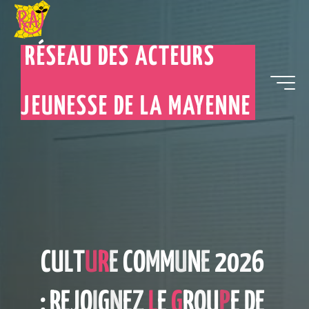
RÉSEAU DES ACTEURS
JEUNESSE DE LA MAYENNE
C
U
L
T
U
R
E
C
O
M
M
U
N
E
2
0
2
6
:
R
E
J
O
I
G
N
E
Z
L
E
G
R
O
U
P
E
D
E