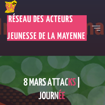
RÉSEAU DES ACTEURS
JEUNESSE DE LA MAYENNE
8
M
A
R
S
A
T
T
A
C
K
S
|
J
O
U
R
N
É
E