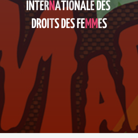
I
N
T
E
R
N
A
T
I
O
N
A
L
E
D
E
S
D
R
O
I
T
S
D
E
S
F
E
M
M
E
S