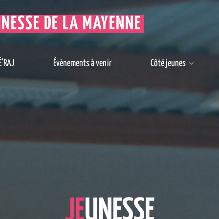
UNESSE DE LA MAYENNE
É’RAJ
Évènements à venir
Côté jeunes
J
E
U
N
E
S
S
E