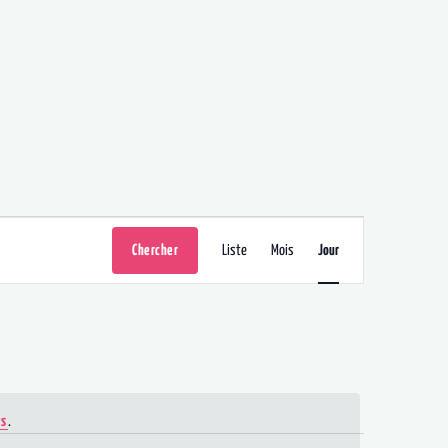
Navigati
Chercher
Liste
Mois
Jour
de
vues
ts
.
Évèneme