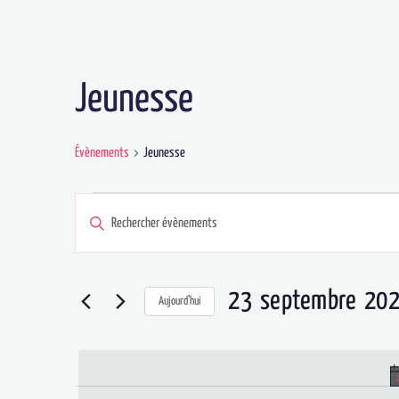
Jeunesse
Évènements
Jeunesse
Recherche
Saisir
et
mot-
navigation
clé.
23 septembre 20
de
Aujourd’hui
Rechercher
vues
Sélectionnez
Évènements
Évènements
une
par